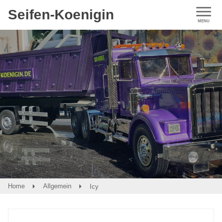
Seifen-Koenigin
Home
Allgemein
Icy