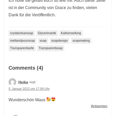
Ich hoffe sie gefällt euch so wie mir. Auch diese Seife
ist in der Community von Grace zu finden, vielen
Dank für die Veröffentlich.
crystalclearsoap
Glycerinseife
Kaltverseifung
meltandpoursoap
soap
soapdesign
soapmaking
Transparentseife
Transparentsoap
Comments (4)
Heike
sagt:
5. Januar 2022 um 17:09 Uhr
Wunderschön Maus
Antworten