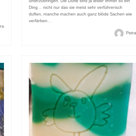
unterzubringen. Die Düfte sind ja leider immer so ein
n
Ding… nicht nur das sie meist sehr verführerisch
duften, manche machen auch ganz blöde Sachen wie
verfärben…
ra
Petr